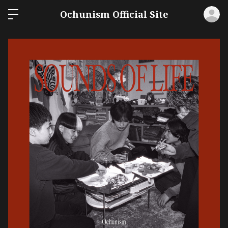
ロ
Ochunism Official Site