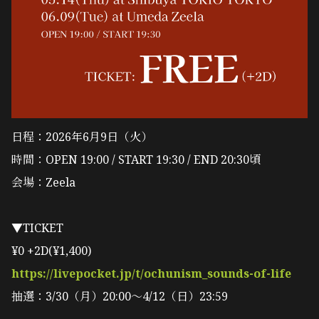
日程：2026年6月9日（火）
時間：OPEN 19:00 / START 19:30 / END 20:30頃
会場：Zeela
▼TICKET
¥0 +2D(¥1,400)
https://livepocket.jp/t/ochunism_sounds-of-life
抽選：3/30（月）20:00〜4/12（日）23:59