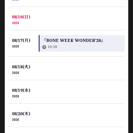
08/16(日)
2026
08/17(月)
『BONE WEEK WONDER'26』
2026
10:30
08/18(火)
2026
08/19(水)
2026
08/20(木)
2026