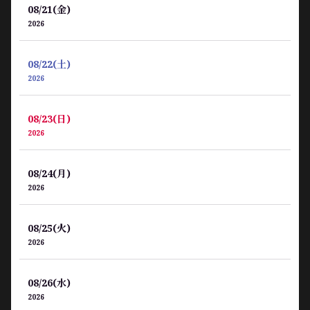
08/21(金)
2026
08/22(土)
2026
08/23(日)
2026
08/24(月)
2026
08/25(火)
2026
08/26(水)
2026