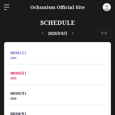
ロ
Ochunism Official Site
SCHEDULE
2026年8月
今月
08/01(土)
2026
08/02(日)
2026
08/03(月)
2026
08/04(火)