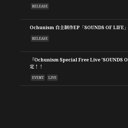
RELEASE
Ochunism 自主制作EP「SOUNDS OF LIF
RELEASE
『Ochunism Special Free Live 'SOUNDS
定！！
EVENT
LIVE