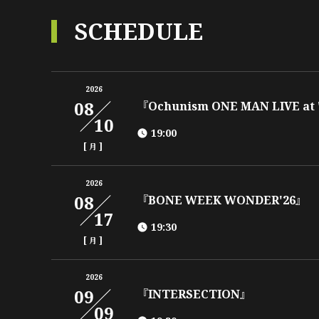
SCHEDULE
2026
08
『Ochunism ONE MAN LIVE at
10
19:00
[
]
月
2026
08
『BONE WEEK WONDER'26』
17
19:30
[
]
月
2026
09
『INTERSECTION』
09