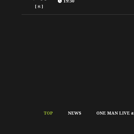
19:30
[
]
水
TOP
NEWS
ONE MAN LIVE a