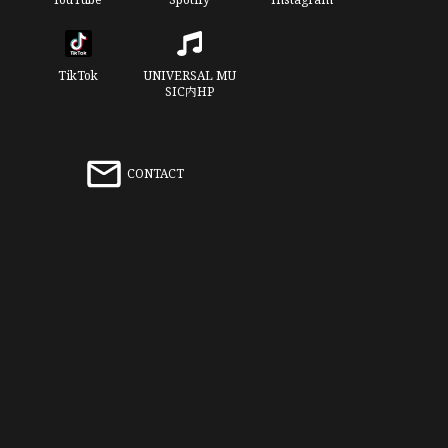
TikTok
UNIVERSAL MU
SIC内HP
CONTACT