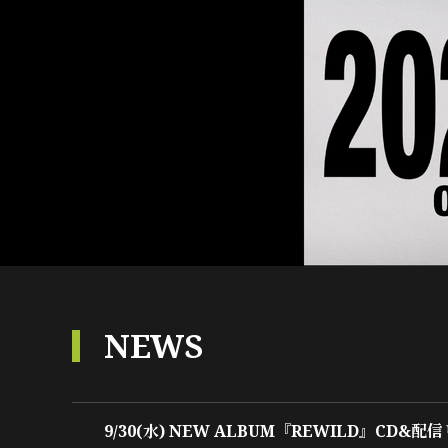
NEWS
9/30(水) NEW ALBUM『REWILD』CD&