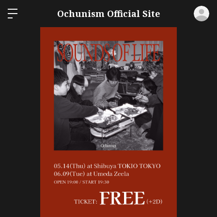
ロ
Ochunism Official Site