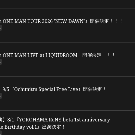
m ONE MAN TOUR 2026 'NEW DAWN'』開催決定！！！
E
m ONE MAN LIVE at LIQUIDROOM』開催決定！！！
E
5『Ochunism Special Free Live』開催決定！
E
/1『YOKOHAMA ReNY beta 1st anniversary
The Birthday vol.1』出演決定！
E