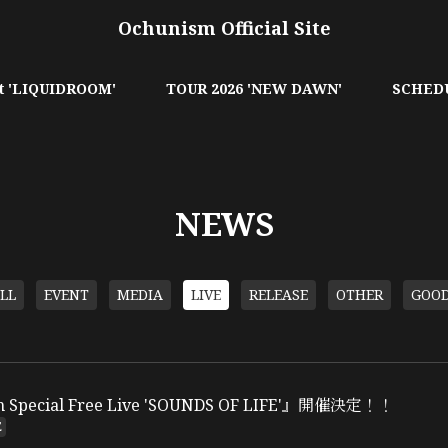
Ochunism Official Site
t 'LIQUIDROOM'
TOUR 2026 'NEW DAWN'
SCHED
NEWS
LL
EVENT
MEDIA
LIVE
RELEASE
OTHER
GOO
 Special Free Live 'SOUNDS OF LIFE'』開催決定！！
E