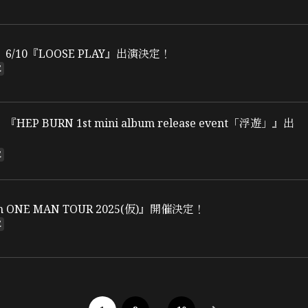
/10『LOOSE PLAY』出演決定！
E
EP BURN 1st mini album release event「浮遊」』出
E
m ONE MAN TOUR 2025(仮)』開催決定！
E