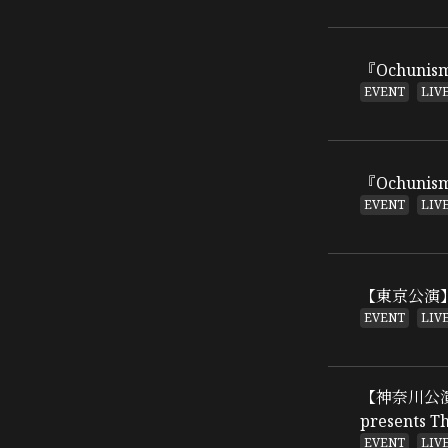
『Ochunis
EVENT
LIV
『Ochunis
EVENT
LIV
【東京公演】9/
EVENT
LIV
【神奈川公演】8
presents 
EVENT
LIV