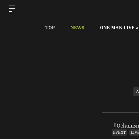
TOP
NEWS
ONE MAN LIVE a
A
『Ochunism
EVENT
LIV