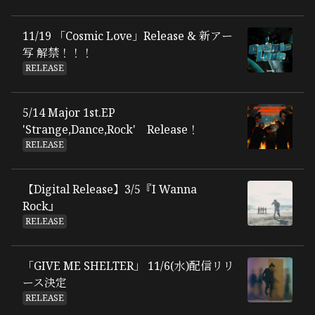
11/19 「Cosmic Love」Release & 新アー
写 解禁！！！
RELEASE
5/14 Major 1st.EP
'Strange,Dance,Rock' Release！
RELEASE
【Digital Release】3/5『I Wanna
Rock』
RELEASE
「GIVE ME SHELTER」 11/6(水)配信リリ
ース決定
RELEASE