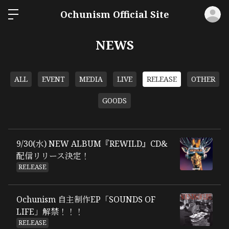
ロ
Ochunism Official Site
NEWS
ALL
EVENT
MEDIA
LIVE
RELEASE
OTHER
GOODS
9/30(水) NEW ALBUM『REWILD』CD&
配信リリース決定！
RELEASE
Ochunism 自主制作EP「SOUNDS OF
LIFE」解禁！！！
RELEASE