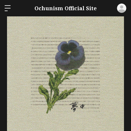
ロ
Ochunism Official Site