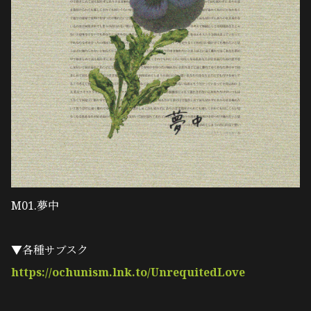
M01.夢中
▼各種サブスク
https://ochunism.lnk.to/UnrequitedLove