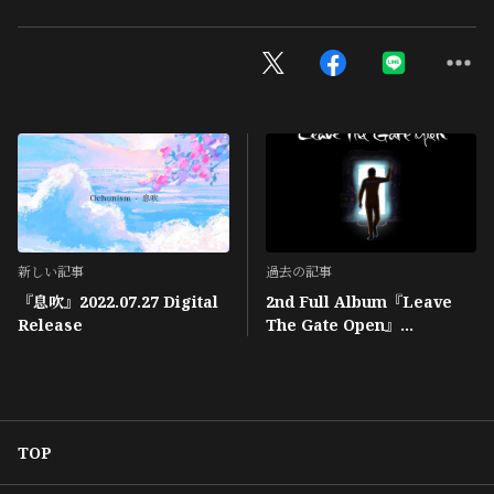
新しい記事
過去の記事
『息吹』2022.07.27 Digital
2nd Full Album『Leave
Release
The Gate Open』
2021.10.06 Release
TOP