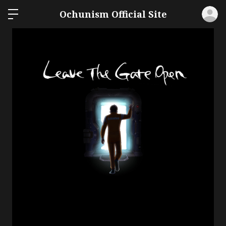
ロ
Ochunism Official Site