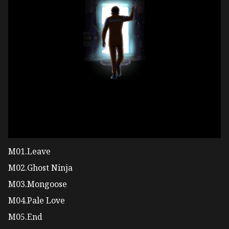
M01.Leave
M02.Ghost Ninja
M03.Mongoose
M04.Pale Love
M05.End