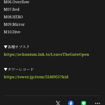
M06.Overflow
M07.Bed
M08.HERO
M09.Mirror
M10.Dive
▼各種サブスク
https://ochunism.lnk.to/LeaveTheGateOpen
▼タワーレコード
https://tower.jp/item/5246955?kid