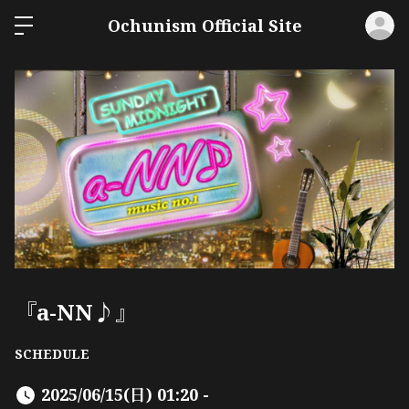
ロ
Ochunism Official Site
『a-NN♪』
SCHEDULE
2025/06/15(日) 01:20 -