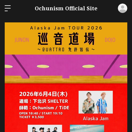
ロ
Ochunism Official Site