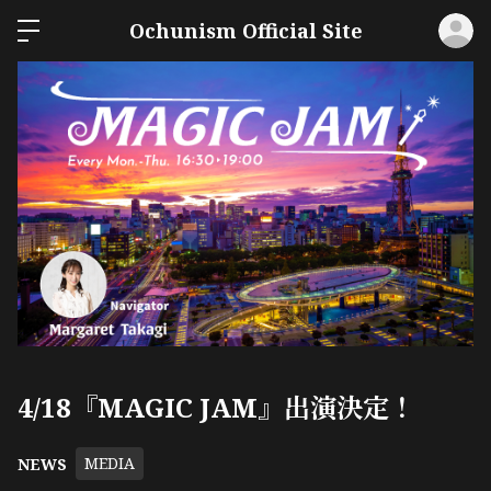
ロ
Ochunism Official Site
4/18『MAGIC JAM』出演決定！
MEDIA
NEWS