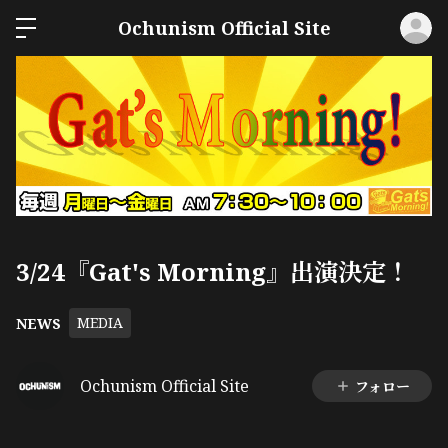
ロ
Ochunism Official Site
3/24『Gat's Morning』出演決定！
MEDIA
NEWS
Ochunism Official Site
フォロー